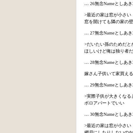
… 26無念Nameとしあき22/
>最近の家は窓が小さい
窓を開けても隣の家の
… 27無念Nameとしあき22/
>だいたい孫のためだと
ほしいけど俺は独り者
… 28無念Nameとしあき22/
嫁さん子供いて家買え
… 29無念Nameとしあき22/0
>実際子供が大きくなる
ボロアパートでいい
… 30無念Nameとしあき22/0
>最近の家は窓が小さい
網戸にしたりしないの