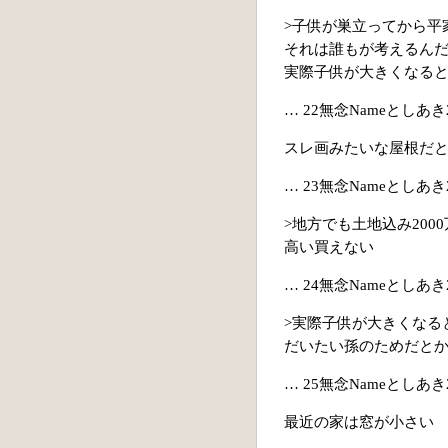
>子供が巣立ってから平
それは誰もが考えるん
実際子供が大きくなる
… 22無念Nameとしあき22/0
スレ画みたいな屋根だ
… 23無念Nameとしあき22/0
>地方でも土地込み200
高い買えない
… 24無念Nameとしあき22/0
>実際子供が大きくなる
だいたい孫のためだと
… 25無念Nameとしあき22/0
最近の家は窓が小さい