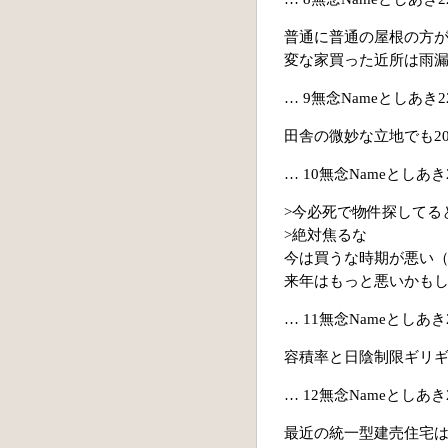
普通に普通の屋根の方
変な家買った近所は雨
… 9無念Nameとしあき22/05
田舎の微妙な立地でも20
… 10無念Nameとしあき22/
>今必死で物件探してる
>絶対焦るな
今は買うな時期が悪い
来年はもっと悪いかも
… 11無念Nameとしあき22/0
容積率と日陰制限ギリ
… 12無念Nameとしあき22/0
最近の統一型建売住宅