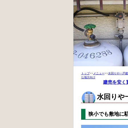
トップ
>>
メニュー
>>
水回りや一戸建
な地方向け
建売を安く
水回りや
狭小でも敷地に