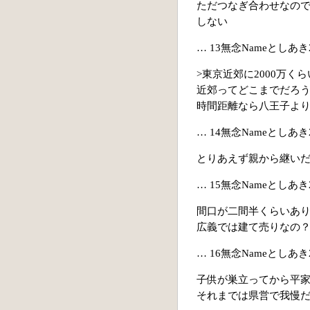
ただつなぎ合わせなので
しない
… 13無念Nameとしあき22/0
>東京近郊に2000万く
近郊ってどこまでだろ
時間距離なら八王子よ
… 14無念Nameとしあき22/0
とりあえず親から継い
… 15無念Nameとしあき22/0
間口が二間半くらいあ
広義では建て売りなの
… 16無念Nameとしあき22/0
子供が巣立ってから平
それまでは県営で我慢