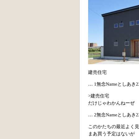
建売住宅
… 1無念Nameとしあき22/0
>建売住宅
だけじゃわかんねーぜ
… 2無念Nameとしあき22/05
このかたちの最近よく
まあ買う予定はないが