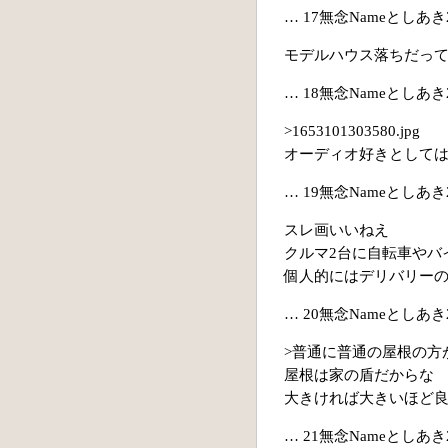
… 17無念Nameとしあき22/
モデルハウス落ちだっ
… 18無念Nameとしあき22/
>1653101303580.jpg
オーディオ好きとして
… 19無念Nameとしあき22/0
スレ画いいねえ
クルマ2台に自転車やバ
個人的にはデリバリー
… 20無念Nameとしあき22/0
>普通に普通の屋根の方
屋根は家の盾だからな
大きければ大きいほど
… 21無念Nameとしあき22/0