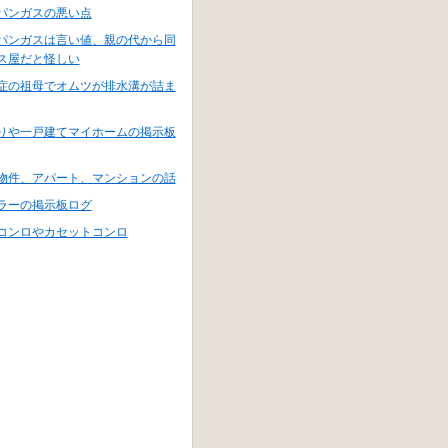
パンガスの悪い点
パンガスは言い値、親の代から同
ス屋だと怪しい
症の祖母でオムツが排水溝が詰ま
りや一戸建てマイホームの掲示板
物件、アパート、マンションの話
ラーの掲示板ログ
コンロやカセットコンロ