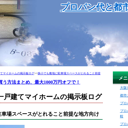
プロパン代と都
てマイホームの掲示板ログ
>>
狭小でも敷地に駐車場スペースがとれること前提
メニ
買う方法まとめ、最大1000万円オフで！
大阪
一戸建てマイホームの掲示板ログ
都市
プロ
プロ
駐車場スペースがとれること前提な地方向け
較
プロ