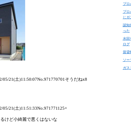
プロ
プロ
じガ
認知
った
水回
ログ
賃貸
ソー
ガス
5/21(土)11:50:07No.971770701そうだねx8
/21(土)11:51:33No.971771125+
見るけど小綺麗で悪くはないな