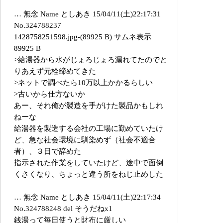
… 無念 Name としあき 15/04/11(土)22:17:31
No.324788237
1428758251598.jpg-(89925 B) サムネ表示
89925 B
>給湯器から水がじょろじょろ漏れてたのでと
りあえず元栓締めてきた
>ネットで調べたら10万以上かかるらしい
>古いから仕方ないか
あー、それ俺が製造を手がけた製品かもしれ
ねーな
給湯器を製造する会社の工場に勤めていたけ
ど、急な社会環境に馴染めず（社会不適合
者）、３日で辞めた
指示された作業をしていたけど、途中で面倒
くさくなり、ちょっと違う所をねじ止めした
… 無念 Name としあき 15/04/11(土)22:17:34
No.324788248 del そうだねx1
銭湯って毎日使うと財布に厳しい