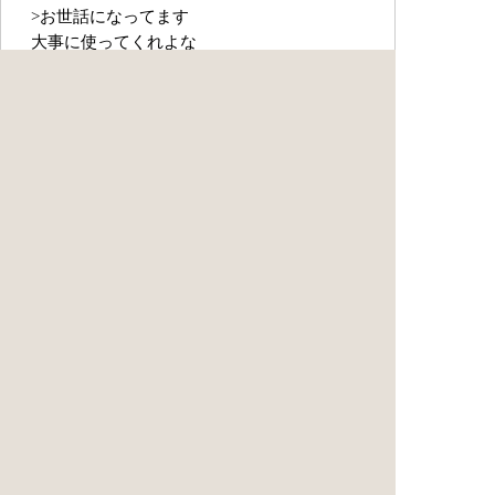
>お世話になってます
大事に使ってくれよな
日本の3分の1の給湯器は多分俺が作った部品
が組み込まれている
気が向いたらカバーを開けて見てほしい
… 無念 Name としあき 15/04/11(土)23:10:09
No.324803951
中和剤のことかな
… 無念 Name としあき 15/04/11(土)23:10:16
No.324803987
>概念図を見る限りはどこが消耗するのかわか
んないけど
酸性水中和のアルカリ用材が入ってる
… 無念 Name としあき 15/04/11(土)23:11:12
No.324804237
もしかして塩素中和してんの？