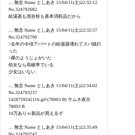
… 無念 Name としあき 15/04/11(土)22:32:12
No.324792682
給湯器も混合栓も基本消耗品だから
… 無念 Name としあき 15/04/11(土)22:32:37
No.324792790
>去年の今頃アパートの給湯器壊れてスパ銭行
った
>裸のようじょがいた
幼女なら高確率でいる
少女はいない
… 無念 Name としあき 15/04/11(土)22:34:02
No.324793237
1428759242116.gif-(78003 B) サムネ表示
78003 B
10万ありゃ新品が買えるぞ
… 無念 Name としあき 15/04/11(土)22:35:49
No.324793742