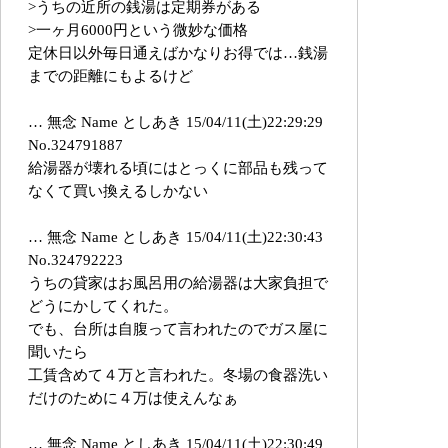
>うちの近所の銭湯は定期券がある
>一ヶ月6000円という微妙な価格
定休日以外毎日通えばかなりお得では…銭湯
までの距離にもよるけど
… 無念 Name としあき 15/04/11(土)22:29:29
No.324791887
給湯器が壊れる頃にはとっくに部品も残って
なくて買い換えるしかない
… 無念 Name としあき 15/04/11(土)22:30:43
No.324792223
うちの貸家はお風呂用の給湯器は大家負担で
どうにかしてくれた。
でも、台所は自腹って言われたのでガス屋に
聞いたら
工賃含めて４万と言われた。冬場の食器洗い
だけのために４万は使えんなぁ
… 無念 Name としあき 15/04/11(土)22:30:49