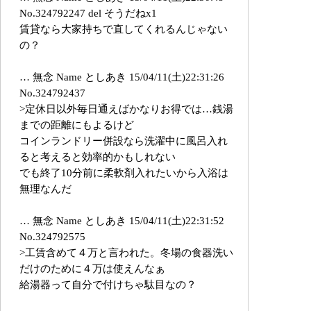
No.324792247 del そうだねx1
賃貸なら大家持ちで直してくれるんじゃない
の？
… 無念 Name としあき 15/04/11(土)22:31:26
No.324792437
>定休日以外毎日通えばかなりお得では…銭湯
までの距離にもよるけど
コインランドリー併設なら洗濯中に風呂入れ
ると考えると効率的かもしれない
でも終了10分前に柔軟剤入れたいから入浴は
無理なんだ
… 無念 Name としあき 15/04/11(土)22:31:52
No.324792575
>工賃含めて４万と言われた。冬場の食器洗い
だけのために４万は使えんなぁ
給湯器って自分で付けちゃ駄目なの？