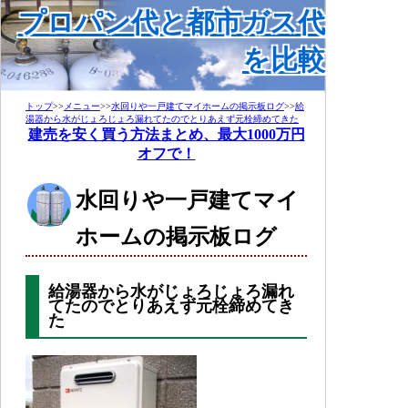
プロパン代と都市ガス代
を比較
トップ
>>
メニュー
>>
水回りや一戸建てマイホームの掲示板ログ
>>
給
湯器から水がじょろじょろ漏れてたのでとりあえず元栓締めてきた
建売を安く買う方法まとめ、最大1000万円
オフで！
水回りや一戸建てマイ
ホームの掲示板ログ
給湯器から水がじょろじょろ漏れ
てたのでとりあえず元栓締めてき
た